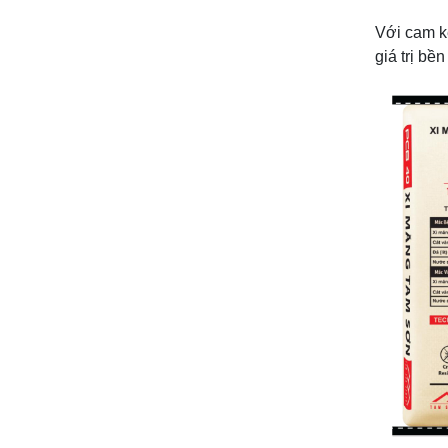
Với cam kế
giá trị bề