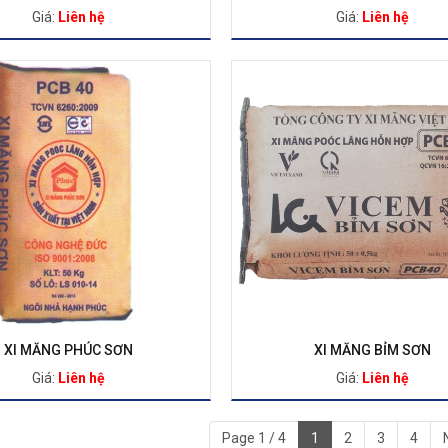
Giá:
Liên hệ
Giá:
Liên hệ
XI MĂNG PHÚC SƠN
XI MĂNG BỈM SƠN
Giá:
Liên hệ
Giá:
Liên hệ
Page 1 / 4
1
2
3
4