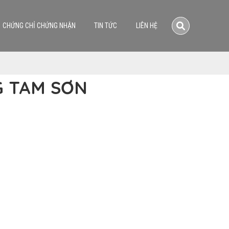
CHỨNG CHỈ CHỨNG NHẬN
TIN TỨC
LIÊN HỆ
G TAM SƠN