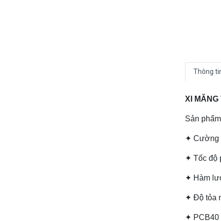
Thông ti
XI MĂNG
Sản phẩm 
✦ Cường đ
✦ Tốc độ 
✦ Hàm lượ
✦ Độ tỏa n
✦ PCB40 p