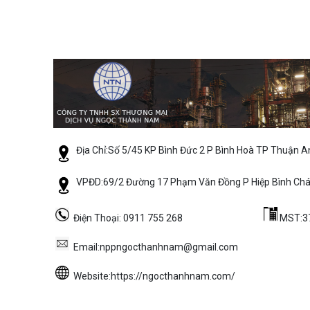
Địa Chỉ:Số 5/45 KP Bình Đức 2 P Bình Hoà TP Thuận 
VPĐD:69/2 Đường 17 Phạm Văn Đồng P Hiệp Bình Ch
Điện Thoại: 0911 755 268
MST:3
Email:nppngocthanhnam@gmail.com
Website:https://ngocthanhnam.com/