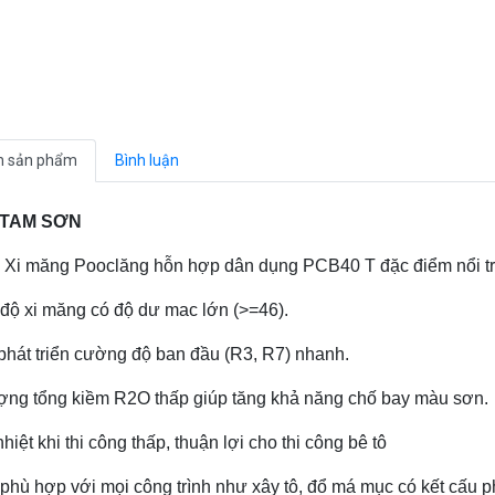
n sản phẩm
Bình luận
 TAM SƠN
Xi măng Pooclăng hỗn hợp dân dụng PCB40 T đặc điểm nổi tr
ộ xi măng có độ dư mac lớn (>=46).
phát triển cường độ ban đầu (R3, R7) nhanh.
ng tổng kiềm R2O thấp giúp tăng khả năng chố bay màu sơn.
hiệt khi thi công thấp, thuận lợi cho thi công bê tô
hù hợp với mọi công trình như xây tô, đổ má mục có kết cấu p