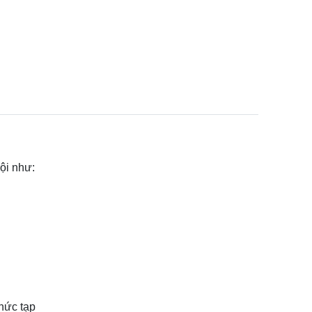
ội như:
hức tạp