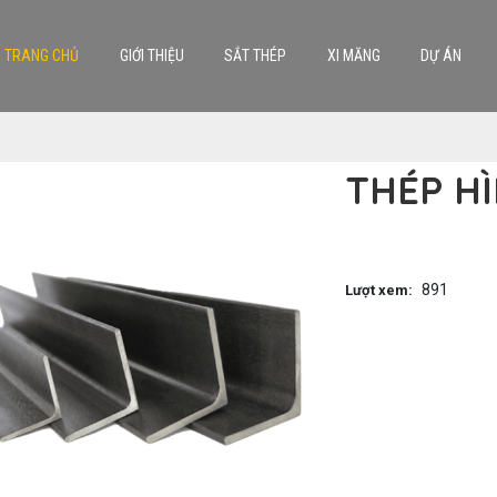
TRANG CHỦ
GIỚI THIỆU
SẮT THÉP
XI MĂNG
DỰ ÁN
NHÀ PHÂN PHỐI XI MĂNG NGỌC THÀNH NAM
THÉP H
891
Lượt xem: