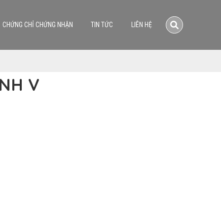
CHỨNG CHỈ CHỨNG NHẬN
TIN TỨC
LIÊN HỆ
ÌNH V