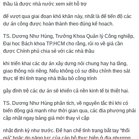
thầu là được nhà nước xem xét hỗ trợ
để vượt qua giai đoạn khó khăn này, nhất là để tiến độ các
dự án công được hoàn thành theo đúng kế hoạch.
TS. Dương Như Hùng, Trưởng Khoa Quản lý Công nghiệp,
Đại học Bách khoa TP.HCM cho rằng, rủi ro về giá cần
được Chính phủ chia sẻ với các nhà thầu
khi triển khai các dự án xây dựng nói chung hay hạ tầng,
giao thông nói riêng. Nếu không có sự điều chỉnh theo sát
thực tế thì tình trạng nhà thầu bỏ công trình
gây đình trệ các dự án sẽ khiến cả nền kinh tế bị thiệt hại.
TS. Dương Như Hùng phân tích, về nguyên tắc thì khi có
biến động giá mạnh như thời gian qua, các địa phương phải
cập nhật ngay bảng giá mới thay vì cập
nhật định kỳ như trước. Để hạn chế tình trạng bắt tay “thổi
giá” hoặc do năng lực của cán bộ thực hiện ở địa phương