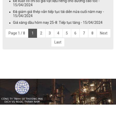
Đề xuất có chỉ số giá vật liệu riêng cho đường cao tốc -
15/04/2024
Đà giảm giá thép vẫn tiếp tục tái diễn nửa cuối năm nay -
15/04/2024
Giá xăng dầu hôm nay 25-8: Tiếp tục tăng - 15/04/2024
Page 1 / 8
1
2
3
4
5
6
7
8
Next
Last